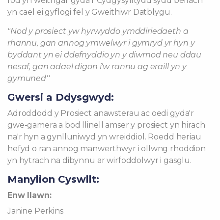
fod yn weithgar gyda'r Cydgysylltydd sydd bellach
yn cael ei gyflogi fel y Gweithiwr Datblygu.
"Nod y prosiect yw hyrwyddo ymddiriedaeth a
rhannu, gan annog ymwelwyr i gymryd yr hyn y
byddant yn ei ddefnyddio yn y diwrnod neu ddau
nesaf, gan adael digon i'w rannu ag eraill yn y
gymuned''
Gwersi a Ddysgwyd:
Adroddodd y Prosiect anawsterau ac oedi gyda'r
gwe-gamera a bod llinell amser y prosiect yn hirach
na'r hyn a gynlluniwyd yn wreiddiol. Roedd heriau
hefyd o ran annog manwerthwyr i ollwng rhoddion
yn hytrach na dibynnu ar wirfoddolwyr i gasglu.
Manylion Cyswllt:
Enw llawn:
Janine Perkins