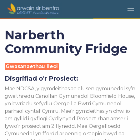
Narberth
Community Fridge
Gwasanaethau lleol
Disgrifiad o'r Prosiect:
Mae NDCSA, y gymdeithas ac elusen gymunedol sy’n
gweithredu Canolfan Gymunedol Bloomfield House,
yn bwriadu sefydlu Oergell a Bwtri Cymunedol
parhaol cyntaf Cymru. Mae’r gymdeithas yn chwilio
am gyllid i gyflogi Cydlynydd Prosiect rhan amser i
lywio’r prosiect am 2 flynedd. Mae Oergelloedd
Cymunedol yn ffordd arbennig o stopio bwyd da