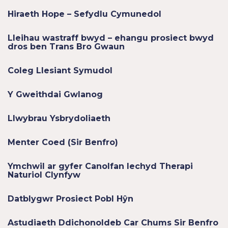
Hiraeth Hope – Sefydlu Cymunedol
Lleihau wastraff bwyd – ehangu prosiect bwyd
dros ben Trans Bro Gwaun
Coleg Llesiant Symudol
Y Gweithdai Gwlanog
Llwybrau Ysbrydoliaeth
Menter Coed (Sir Benfro)
Ymchwil ar gyfer Canolfan Iechyd Therapi
Naturiol Clynfyw
Datblygwr Prosiect Pobl Hŷn
Astudiaeth Ddichonoldeb Car Chums Sir Benfro