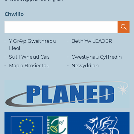
Chwilio
Y Grŵp Gweithredu
Beth Yw LEADER
Lleol
Sut I Wneud Cais
Cwestiynau Cyffredin
Map o Brosiectau
Newyddion