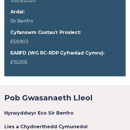
31/03/2020
Ardal:
Sir Benfro
Cyfanswm Costau’r Prosiect:
£59,903
EARFD (WG RC-RDP Cyfraniad Cymru):
£15,005
Pob Gwasanaeth Lleol
Hyrwyddwyr Eco Sir Benfro
Lles a Chydnerthedd Cymunedol