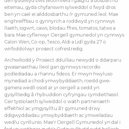
defnyddiwyd bws Bloomfield i gasglu a dosbarthu
eitemau, gyda chyfanswm sylweddol o fwyd dros
ben yn cael ei ailddosbarthu i'r gymuned leol. Mae
enghreifftiau o gynnyrch a roddwyd yn cynnwys
llaeth, iogwrt, caws, blodau ffres, tomatos, tatws a
bara. Mae cyflenwyr Oergell gymunedol yn cynnwys
Calon Wen, Co-op, Tesco, Aldi a Lidl gyda 27 o
wirfoddolwyr prosiect cofrestredig.
Archwiliodd y Prosiect ddulliau newydd o ddarparu
gwasanaethau lleol gan gynnwys recordio
podlediadau a rhannu fideos. Er mwyn hwyluso
mynediad a chodi ymwybyddiaeth, roedd gwe-
gamera wedi'i osod ar yr oergell a oedd yn
gysylltiedig â rhybuddion cyfryngau cymdeithasol.
Ceir tystiolaeth sylweddol o waith partneriaeth
effeithiol ac ymgysylltu â'r gymuned drwy
ddigwyddiadau ymwybyddiaeth ac ymweliadau
wedi'u cynllunio. Mae'r Oergell Gymunedol yn dal i