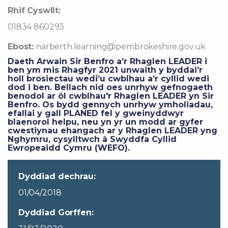
Rhif Cyswllt:
01834 860293
Ebost:
narberth.learning@pembrokeshire.gov.uk
Daeth Arwain Sir Benfro a’r Rhaglen LEADER i
ben ym mis Rhagfyr 2021 unwaith y byddai’r
holl brosiectau wedi’u cwblhau a’r cyllid wedi
dod i ben. Bellach nid oes unrhyw gefnogaeth
benodol ar ôl cwblhau'r Rhaglen LEADER yn Sir
Benfro. Os bydd gennych unrhyw ymholiadau,
efallai y gall PLANED fel y gweinyddwyr
blaenorol helpu, neu yn yr un modd ar gyfer
cwestiynau ehangach ar y Rhaglen LEADER yng
Nghymru, cysylltwch â Swyddfa Cyllid
Ewropeaidd Cymru (WEFO).
Dyddiad dechrau:
01/04/2018
Dyddiad Gorffen: