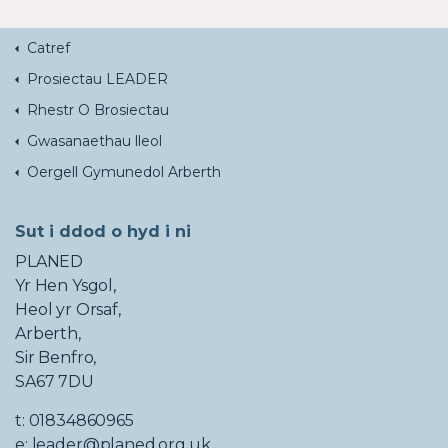
Catref
Prosiectau LEADER
Rhestr O Brosiectau
Gwasanaethau lleol
Oergell Gymunedol Arberth
Sut i ddod o hyd i ni
PLANED
Yr Hen Ysgol,
Heol yr Orsaf,
Arberth,
Sir Benfro,
SA67 7DU
t: 01834860965
e: leader@planed.org.uk