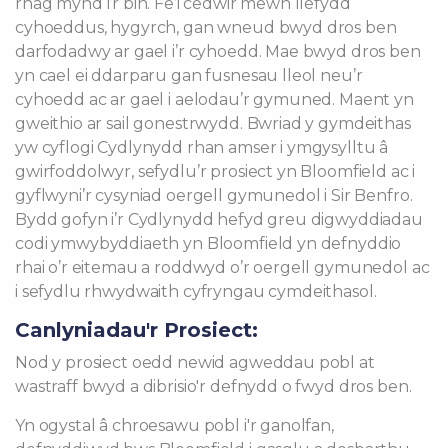
rhag mynd i’r bin. Fe’i cedwir mewn llefydd
cyhoeddus, hygyrch, gan wneud bwyd dros ben
darfodadwy ar gael i’r cyhoedd. Mae bwyd dros ben
yn cael ei ddarparu gan fusnesau lleol neu’r
cyhoedd ac ar gael i aelodau’r gymuned. Maent yn
gweithio ar sail gonestrwydd. Bwriad y gymdeithas
yw cyflogi Cydlynydd rhan amser i ymgysylltu â
gwirfoddolwyr, sefydlu’r prosiect yn Bloomfield ac i
gyflwyni’r cysyniad oergell gymunedol i Sir Benfro.
Bydd gofyn i’r Cydlynydd hefyd greu digwyddiadau
codi ymwybyddiaeth yn Bloomfield yn defnyddio
rhai o’r eitemau a roddwyd o’r oergell gymunedol ac
i sefydlu rhwydwaith cyfryngau cymdeithasol.
Canlyniadau'r Prosiect:
Nod y prosiect oedd newid agweddau pobl at
wastraff bwyd a dibrisio'r defnydd o fwyd dros ben.
Yn ogystal â chroesawu pobl i'r ganolfan,