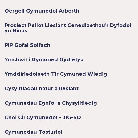
Oergell Gymunedol Arberth
Prosiect Peilot Llesiant Cenedlaethau’r Dyfodol
yn Ninas
PIP Gofal Solfach
Ymchwil i Gymuned Gydletya
Ymddiriedolaeth Tir Cymuned Wledig
Cysylltiadau natur a llesiant
Cymunedau Egnïol a Chysylltiedig
Cnoi Cil Cymunedol – JIG-SO
Cymunedau Tosturiol