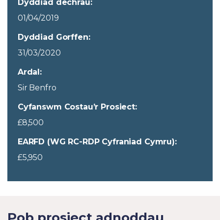
Dyddiad dechrau:
01/04/2019
Dyddiad Gorffen:
31/03/2020
Ardal:
Sir Benfro
Cyfanswm Costau’r Prosiect:
£8,500
EARFD (WG RC-RDP Cyfraniad Cymru):
£5,950
Pob prosiect adnoddau