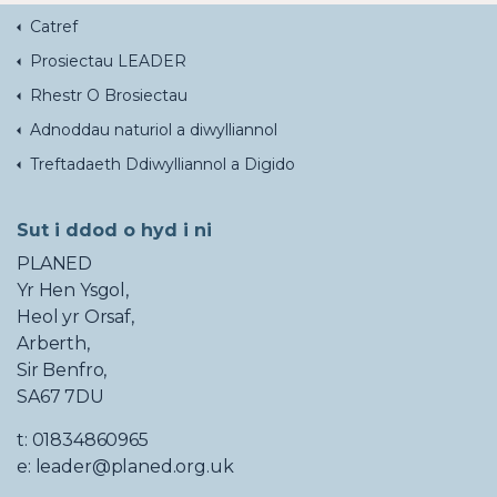
Catref
Prosiectau LEADER
Rhestr O Brosiectau
Adnoddau naturiol a diwylliannol
Treftadaeth Ddiwylliannol a Digido
Sut i ddod o hyd i ni
PLANED
Yr Hen Ysgol,
Heol yr Orsaf,
Arberth,
Sir Benfro,
SA67 7DU
t: 01834860965
e: leader@planed.org.uk