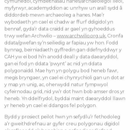
cymunedol, cymdeithasau hanes/archaeolegol lleol,
myfyrwyr, academyddion ac unrhyw un arall sydd â
diddordeb mewn archaeoleg a hanes. Mae’r
wybodaeth yn cael ei chadw ar ffurf ddigidol yn
bennaf, gyda’r data craidd ar gael yn gyhoeddus
trwy wefan Archwilio –
www.archwilio.org.uk.
Cronfa
ddata/gwefan sy’n seiliedig ar fapiau yw hon. Fodd
bynnag, beirniadaeth gyffredin gan ddefnyddwyr y
CAH yw ei bod hi’n anodd deall y data daearyddol,
gan ei fod yn ddata ‘pwynt’ ac nid yn ddata
polygonaidd. Mae hyn yn golygu bod heneb fawr,
megis bryngaer, yn cael ei chynrychioli gan un dot ar
y map yn unig, ac, oherwydd natur fympwyol
cyfeirnodau grid, nid yw’r dot hwn bob amser dros yr
heneb. Yn ddelfrydol, byddai maint daearyddol llawn
yr heneb yn cael ei ddangos fel polygon.
Bydd y prosiect peilot hwn yn sefydlu’r fethodoleg
a’r gweithdrefnau ar gyfer creu polygonau digidol