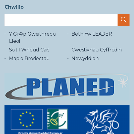
Chwilio
Y Grŵp Gweithredu
Beth Yw LEADER
Lleol
Sut I Wneud Cais
Cwestiynau Cyffredin
Map o Brosiectau
Newyddion