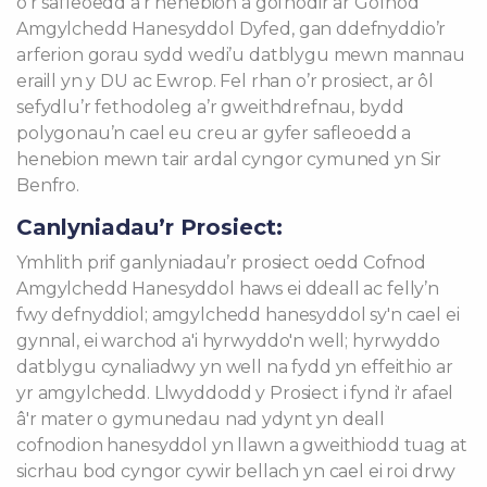
o’r safleoedd a’r henebion a gofnodir ar Gofnod
Amgylchedd Hanesyddol Dyfed, gan ddefnyddio’r
arferion gorau sydd wedi’u datblygu mewn mannau
eraill yn y DU ac Ewrop. Fel rhan o’r prosiect, ar ôl
sefydlu’r fethodoleg a’r gweithdrefnau, bydd
polygonau’n cael eu creu ar gyfer safleoedd a
henebion mewn tair ardal cyngor cymuned yn Sir
Benfro.
Canlyniadau’r Prosiect:
Ymhlith prif ganlyniadau’r prosiect oedd Cofnod
Amgylchedd Hanesyddol haws ei ddeall ac felly’n
fwy defnyddiol; amgylchedd hanesyddol sy'n cael ei
gynnal, ei warchod a'i hyrwyddo'n well; hyrwyddo
datblygu cynaliadwy yn well na fydd yn effeithio ar
yr amgylchedd. Llwyddodd y Prosiect i fynd i'r afael
â'r mater o gymunedau nad ydynt yn deall
cofnodion hanesyddol yn llawn a gweithiodd tuag at
sicrhau bod cyngor cywir bellach yn cael ei roi drwy