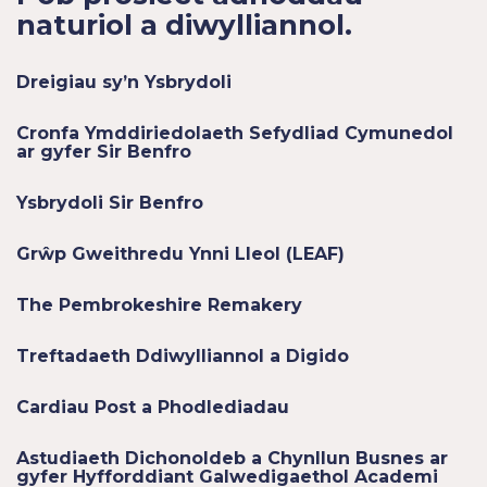
naturiol a diwylliannol.
Dreigiau sy’n Ysbrydoli
Cronfa Ymddiriedolaeth Sefydliad Cymunedol
ar gyfer Sir Benfro
Ysbrydoli Sir Benfro
Grŵp Gweithredu Ynni Lleol (LEAF)
The Pembrokeshire Remakery
Treftadaeth Ddiwylliannol a Digido
Cardiau Post a Phodlediadau
Astudiaeth Dichonoldeb a Chynllun Busnes ar
gyfer Hyfforddiant Galwedigaethol Academi