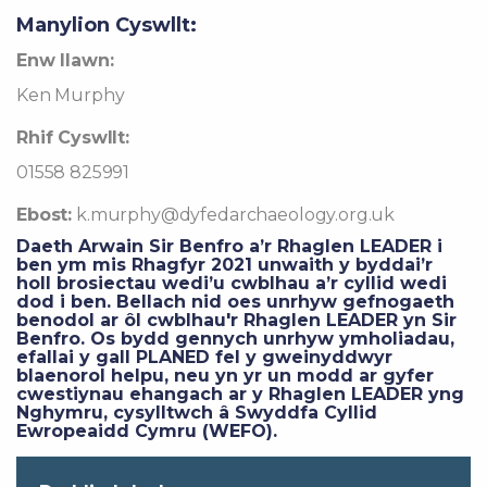
Manylion Cyswllt:
Enw llawn:
Ken Murphy
Rhif Cyswllt:
01558 825991
Ebost:
k.murphy@dyfedarchaeology.org.uk
Daeth Arwain Sir Benfro a’r Rhaglen LEADER i
ben ym mis Rhagfyr 2021 unwaith y byddai’r
holl brosiectau wedi’u cwblhau a’r cyllid wedi
dod i ben. Bellach nid oes unrhyw gefnogaeth
benodol ar ôl cwblhau'r Rhaglen LEADER yn Sir
Benfro. Os bydd gennych unrhyw ymholiadau,
efallai y gall PLANED fel y gweinyddwyr
blaenorol helpu, neu yn yr un modd ar gyfer
cwestiynau ehangach ar y Rhaglen LEADER yng
Nghymru, cysylltwch â Swyddfa Cyllid
Ewropeaidd Cymru (WEFO).