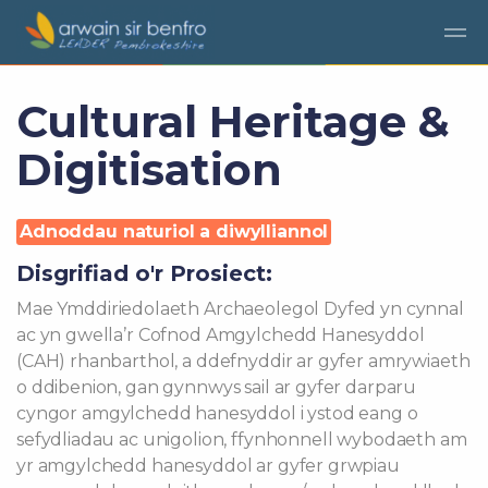
Cultural Heritage &
Digitisation
Adnoddau naturiol a diwylliannol
Disgrifiad o'r Prosiect:
Mae Ymddiriedolaeth Archaeolegol Dyfed yn cynnal
ac yn gwella’r Cofnod Amgylchedd Hanesyddol
(CAH) rhanbarthol, a ddefnyddir ar gyfer amrywiaeth
o ddibenion, gan gynnwys sail ar gyfer darparu
cyngor amgylchedd hanesyddol i ystod eang o
sefydliadau ac unigolion, ffynhonnell wybodaeth am
yr amgylchedd hanesyddol ar gyfer grwpiau