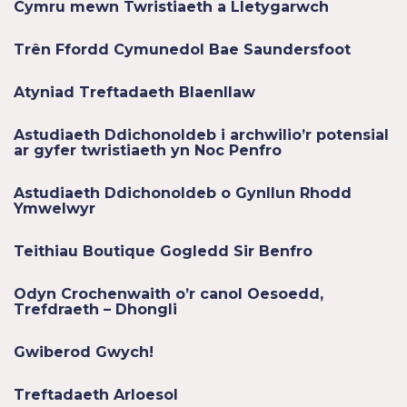
Cymru mewn Twristiaeth a Lletygarwch
Trên Ffordd Cymunedol Bae Saundersfoot
Atyniad Treftadaeth Blaenllaw
Astudiaeth Ddichonoldeb i archwilio’r potensial
ar gyfer twristiaeth yn Noc Penfro
Astudiaeth Ddichonoldeb o Gynllun Rhodd
Ymwelwyr
Teithiau Boutique Gogledd Sir Benfro
Odyn Crochenwaith o’r canol Oesoedd,
Trefdraeth – Dhongli
Gwiberod Gwych!
Treftadaeth Arloesol