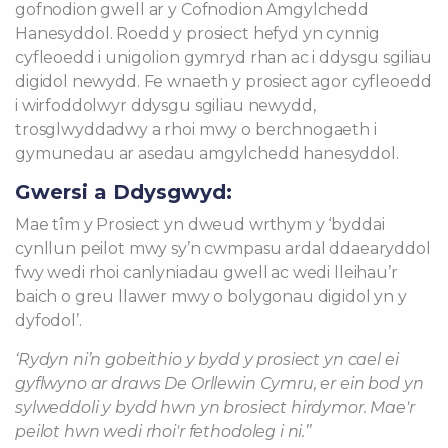
gofnodion gwell ar y Cofnodion Amgylchedd
Hanesyddol. Roedd y prosiect hefyd yn cynnig
cyfleoedd i unigolion gymryd rhan ac i ddysgu sgiliau
digidol newydd. Fe wnaeth y prosiect agor cyfleoedd
i wirfoddolwyr ddysgu sgiliau newydd,
trosglwyddadwy a rhoi mwy o berchnogaeth i
gymunedau ar asedau amgylchedd hanesyddol.
Gwersi a Ddysgwyd:
Mae tîm y Prosiect yn dweud wrthym y ‘byddai
cynllun peilot mwy sy’n cwmpasu ardal ddaearyddol
fwy wedi rhoi canlyniadau gwell ac wedi lleihau’r
baich o greu llawer mwy o bolygonau digidol yn y
dyfodol’.
‘Rydyn ni’n gobeithio y bydd y prosiect yn cael ei
gyflwyno ar draws De Orllewin Cymru, er ein bod yn
sylweddoli y bydd hwn yn brosiect hirdymor. Mae'r
peilot hwn wedi rhoi'r fethodoleg i ni.’’