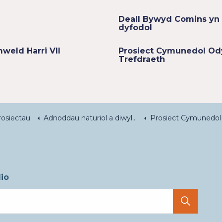
Deall Bywyd Comins yn 
dyfodol
weld Harri VII
Prosiect Cymunedol Od
Trefdraeth
rosiectau
Adnoddau naturiol a diwylliannol
Prosiect Cymunedol Odyn Crochenwaith Canoloesol –
io