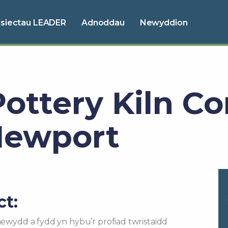
osiectau LEADER
Adnoddau
Newyddion
Pottery Kiln 
 Newport
ct:
 newydd a fydd yn hybu’r profiad twristaidd