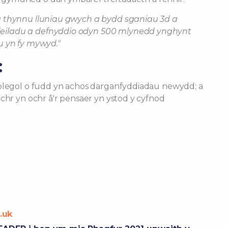
a thynnu lluniau gwych a bydd sganiau 3d a
eiladu a defnyddio odyn 500 mlynedd ynghynt
u yn fy mywyd."
:
eolegol o fudd yn achos darganfyddiadau newydd; a
ochr yn ochr â'r pensaer yn ystod y cyfnod
.uk