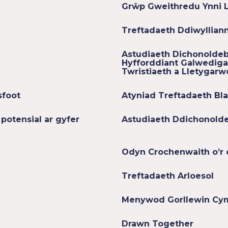
Grŵp Gweithredu Ynni L
Treftadaeth Ddiwylliann
Astudiaeth Dichonoldeb
Hyfforddiant Galwedig
Twristiaeth a Lletygarw
sfoot
Atyniad Treftadaeth Bl
potensial ar gyfer
Astudiaeth Ddichonold
Odyn Crochenwaith o’r 
Treftadaeth Arloesol
Menywod Gorllewin Cy
Drawn Together