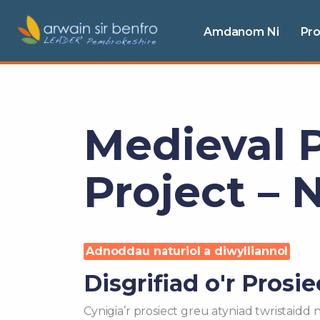
Amdanom Ni
Pr
Medieval 
Project –
Adnoddau naturiol a diwylliannol
Disgrifiad o'r Prosie
Cynigia’r prosiect greu atyniad twristaidd