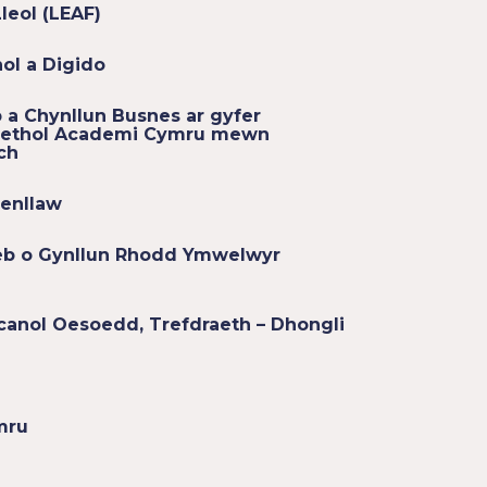
leol (LEAF)
ol a Digido
 a Chynllun Busnes ar gyfer
aethol Academi Cymru mewn
ch
aenllaw
eb o Gynllun Rhodd Ymwelwyr
canol Oesoedd, Trefdraeth – Dhongli
mru