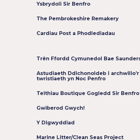
Ysbrydoli Sir Benfro
The Pembrokeshire Remakery
Cardiau Post a Phodlediadau
Trên Ffordd Cymunedol Bae Saunder
Astudiaeth Ddichonoldeb i archwilio’r 
twristiaeth yn Noc Penfro
Teithiau Boutique Gogledd Sir Benfro
Gwiberod Gwych!
Y Digwyddiad
Marine Litter/Clean Seas Project