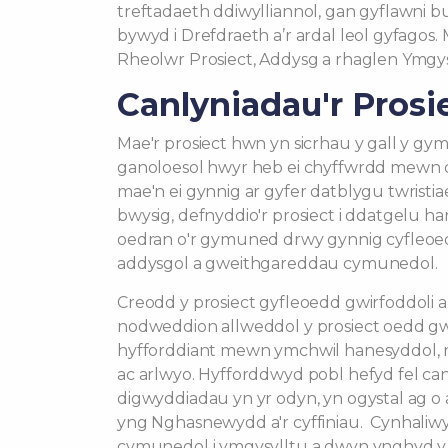
treftadaeth ddiwylliannol, gan gyflawni 
bywyd i Drefdraeth a’r ardal leol gyfagos. 
Rheolwr Prosiect, Addysg a rhaglen Ymgy
Canlyniadau'r Prosie
Mae'r prosiect hwn yn sicrhau y gall y gy
ganoloesol hwyr heb ei chyffwrdd mewn d
mae'n ei gynnig ar gyfer datblygu twristia
bwysig, defnyddio'r prosiect i ddatgelu 
oedran o'r gymuned drwy gynnig cyfleoed
addysgol a gweithgareddau cymunedol.
Creodd y prosiect gyfleoedd gwirfoddoli 
nodweddion allweddol y prosiect oedd gwe
hyfforddiant mewn ymchwil hanesyddol, r
ac arlwyo. Hyfforddwyd pobl hefyd fel ca
digwyddiadau yn yr odyn, yn ogystal ag 
yng Nghasnewydd a'r cyffiniau. Cynhaliw
cymunedol i ymgysylltu a dwyn ynghyd y 