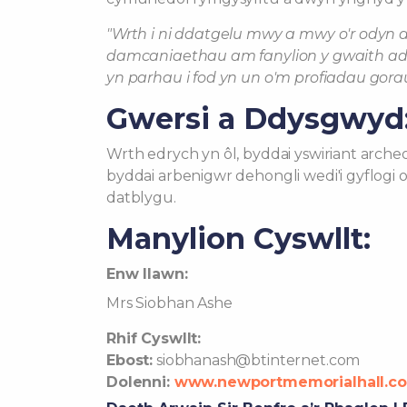
"Wrth i ni ddatgelu mwy a mwy o'r odyn 
damcaniaethau am fanylion y gwaith ad
yn parhau i fod yn un o'm profiadau gora
Gwersi a Ddysgwyd
Wrth edrych yn ôl, byddai yswiriant arch
byddai arbenigwr dehongli wedi'i gyflogi 
datblygu.
Manylion Cyswllt:
Enw llawn:
Mrs Siobhan Ashe
Rhif Cyswllt:
Ebost:
siobhanash@btinternet.com
Dolenni:
www.newportmemorialhall.co