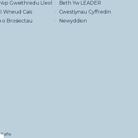
rŵp Gweithredu Lleol
Beth Yw LEADER
 I Wneud Cais
Cwestiynau Cyffredin
 o Brosiectau
Newyddion
 Safle